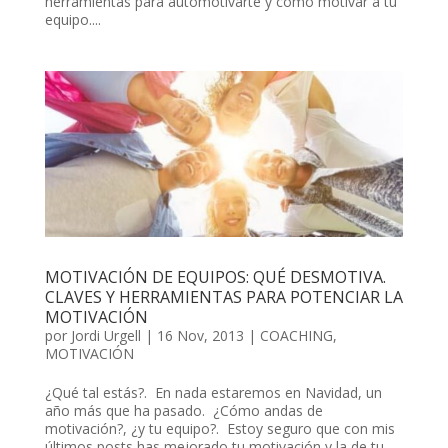
herramientas para automotivarte y cómo motivar a tu
equipo....
MOTIVACIÓN DE EQUIPOS: QUÉ DESMOTIVA.
CLAVES Y HERRAMIENTAS PARA POTENCIAR LA
MOTIVACIÓN
por
Jordi Urgell
|
16 Nov, 2013
|
COACHING
,
MOTIVACIÓN
¿Qué tal estás?. En nada estaremos en Navidad, un
año más que ha pasado. ¿Cómo andas de
motivación?, ¿y tu equipo?. Estoy seguro que con mis
últimos posts has mejorado tu motivación y la de tu