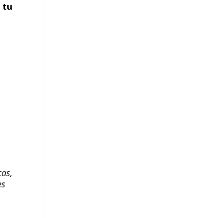
 tu
cas,
es