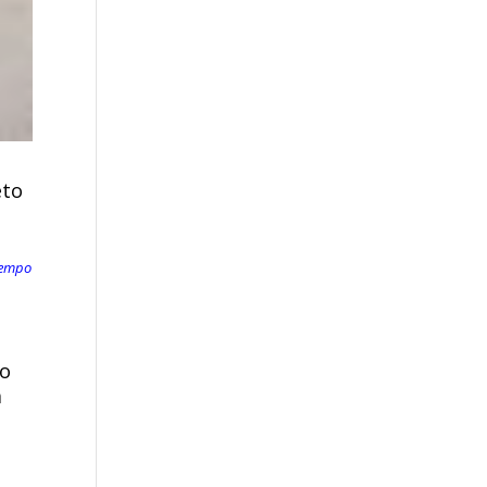
eto
iempo
mo
a