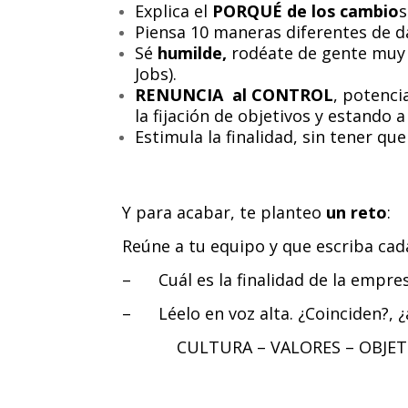
Explica el
PORQUÉ de los cambio
s
Piensa 10 maneras diferentes de d
Sé
humilde,
rodéate de gente muy 
Jobs).
RENUNCIA al CONTROL
, potenci
la fijación de objetivos y estando 
Estimula la finalidad, sin tener qu
Y para acabar, te planteo
un reto
:
Reúne a tu equipo y que escriba c
– Cuál es la finalidad de la empre
– Léelo en voz alta. ¿Coinciden?, 
CULTURA – VALORES – OBJET