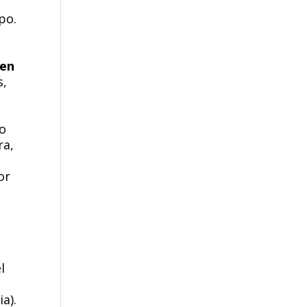
po.
 en
s,
ro
ra,
or
l
a).