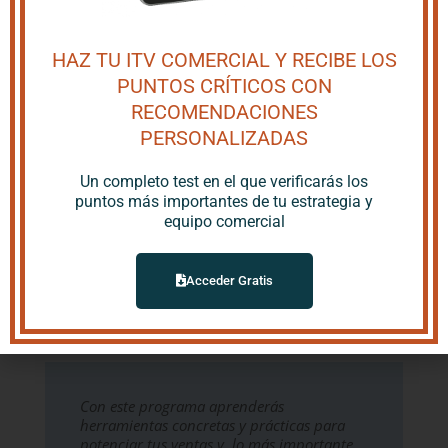
empresa?
PULSA AQUÍ PARA RESERVAR ESTE
HAZ TU ITV COMERCIAL Y RECIBE LOS
PROGRAMA Y POTENCIAR TUS VENTAS
PUNTOS CRÍTICOS CON
RECOMENDACIONES
CONTACTA
PERSONALIZADAS
Un completo test en el que verificarás los
puntos más importantes de tu estrategia y
equipo comercial
Acceder Gratis
Con este programa aprenderás
herramientas concretas y prácticas para
potenciar tus ventas y, lo más importante,