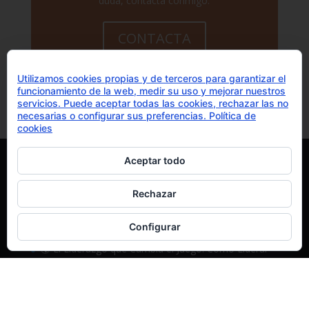
duda, contacta conmigo.
CONTACTA
Utilizamos cookies propias y de terceros para garantizar el
funcionamiento de la web, medir su uso y mejorar nuestros
servicios. Puede aceptar todas las cookies, rechazar las no
necesarias o configurar sus preferencias.
Política de
cookies
Aceptar todo
ÚLTIMAS ENTRADAS
🔥 Cómo esta frase y vivencia personal cambió mi
Rechazar
vida y perspectiva del liderazgo y me enseñó lo que
no he aprendido en Másters ni formaciones 🔥
Configurar
🌍 El Liderazgo que Cambia el Juego: Cómo Liderar
Equipos de Ovejas en un Mundo de Lobos 🐺🐑
Los 5 errores en ventas que hace el 96% de las
empresas