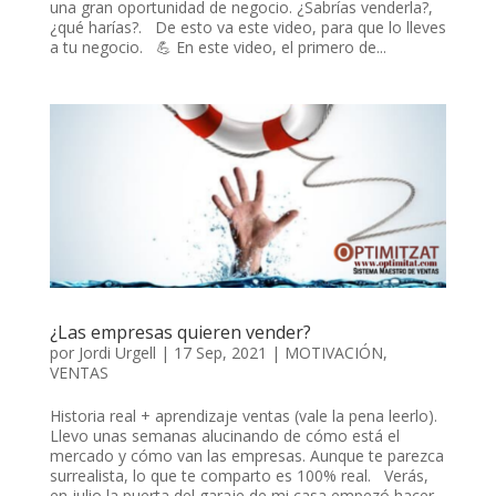
una gran oportunidad de negocio. ¿Sabrías venderla?,
¿qué harías?. De esto va este video, para que lo lleves
a tu negocio. 💪 En este video, el primero de...
¿Las empresas quieren vender?
por
Jordi Urgell
|
17 Sep, 2021
|
MOTIVACIÓN
,
VENTAS
Historia real + aprendizaje ventas (vale la pena leerlo).
Llevo unas semanas alucinando de cómo está el
mercado y cómo van las empresas. Aunque te parezca
surrealista, lo que te comparto es 100% real. Verás,
en julio la puerta del garaje de mi casa empezó hacer...