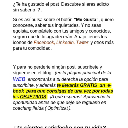
¿Te ha gustado el post Descubre si eres adicto
sin saberlo ? .
Si es así pulsa sobre el botón
“Me Gusta”
, quiero
conocerte, saber tus inquietudes. Y no seas
egoísta, compártelo con tus amigos y conocidos,
seguro que te lo agradecerán. Abajo tienes los
iconos de
Facebook, Linkedin, Twiter
y otros más
para tu comodidad.
Y para no perderte ningún post, suscríbete y
sígueme en el blog
(en la página principal de la
WEB
encontrarás a tu derecha la opción para
suscribirte, y además
te llevarás GRATIS un e-
book para que consigas de una vez por todas
tus
OBJETIVOS
.
¡A qué esperas!. Aprovecha la
oportunidad antes de que deje de regalarlo en
coaching lleida ( Optimitzat )
.
¿Te sientes satisfecho con tu vida?,