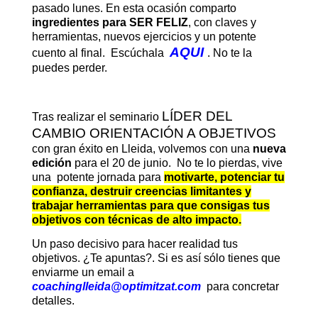
pasado lunes. En esta ocasión comparto
ingredientes para SER FELIZ
, con claves y
herramientas, nuevos ejercicios y un potente
AQUI
cuento al final. Escúchala
. No te la
puedes perder.
LÍDER DEL
Tras realizar el seminario
CAMBIO ORIENTACIÓN A OBJETIVOS
con gran éxito en Lleida, volvemos con una
nueva
edición
para el 20 de junio. No te lo pierdas, vive
una potente jornada para
motivarte, potenciar tu
confianza, destruir creencias limitantes y
trabajar herramientas para que consigas tus
objetivos con técnicas de alto impacto.
Un paso decisivo para hacer realidad tus
objetivos. ¿Te apuntas?. Si es así sólo tienes que
enviarme un email a
coachinglleida@optimitzat.com
para concretar
detalles.