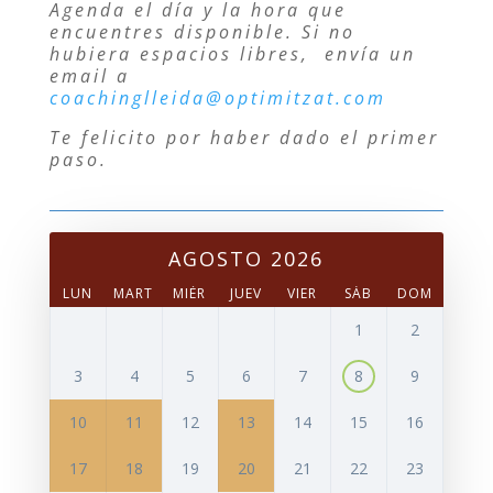
Agenda el día y la hora que
encuentres disponible. Si no
hubiera espacios libres, envía un
email a
coachinglleida@optimitzat.com
Te felicito por haber dado el primer
paso.
AGOSTO 2026
LUN
MART
MIÉR
JUEV
VIER
SÁB
DOM
1
2
3
4
5
6
7
8
9
10
11
12
13
14
15
16
17
18
19
20
21
22
23