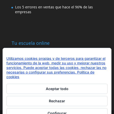
Los 5 errores en ventas que hace el 96% de las
empresas
Tu escuela online
Utilizamos cookies propias y de terceros para garantizar el
funcionamiento de la web, medir su uso y mejorar nuestros
servicios. Puede aceptar todas las cookies, rechazar las no
necesarias o configurar sus preferencias.
Política de
¿Hablamos?
cookies
+34 655 43 97 43
info@optimitzat.com
Aceptar todo
Rechazar
Configurar