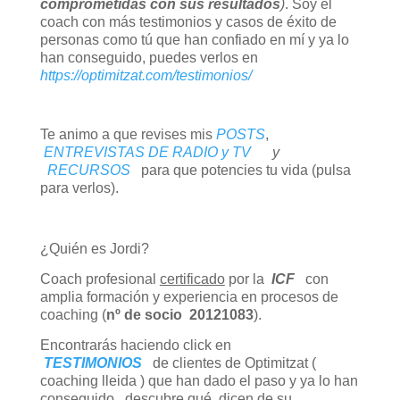
comprometidas con sus resultados
)
. Soy el
coach con más testimonios y casos de éxito de
personas como tú que han confiado en mí y ya lo
han conseguido, puedes verlos en
https://optimitzat.com/testimonios/
Te animo a que revises mis
POSTS
,
ENTREVISTAS DE RADIO y TV
y
RECURSOS
para que potencies tu vida (pulsa
para verlos).
¿Quién es Jordi?
Coach profesional
certificado
por la
ICF
con
amplia formación y experiencia en procesos de
coaching (
nº de socio 20121083
).
Encontrarás haciendo click en
TESTIMONIOS
de clientes de Optimitzat (
coaching lleida ) que han dado el paso y ya lo han
conseguido, descubre qué dicen de su