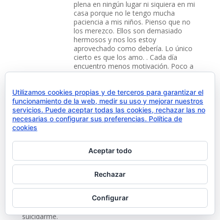
plena en ningún lugar ni siquiera en mi
casa porque no le tengo mucha
paciencia a mis niños. Pienso que no
los merezco. Ellos son demasiado
hermosos y nos los estoy
aprovechado como debería. Lo único
cierto es que los amo. . Cada día
encuentro menos motivación. Poco a
poco le pierdo el sentido a la vida. Soy
hija único con madre depresiva a la
Utilizamos cookies propias y de terceros para garantizar el
cual tuve que cuidar toda la vida,
funcionamiento de la web, medir su uso y mejorar nuestros
incluso hace muchos años yo asumí el
servicios. Puede aceptar todas las cookies, rechazar las no
papel de cabeza de familia y ella vive
necesarias o configurar sus preferencias.
Política de
conmigo.
cookies
Aceptar todo
Rechazar
Charly
el 18 diciembre, 2018 a las 6:23 am
Caigo constantemente en depresión. Tengo mujer y 2
Configurar
hijas. Estoy arruinando mi vida y la de ellas. Tengo
muchas ganas de morir pero no tengo el valor de
suicidarme.