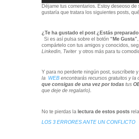
Déjame tus comentarios. Estoy deseoso de s
gustaría que tratara los siguientes posts, q
¿Te ha gustado el post ¿Estás preparado 
Si es así pulsa sobre el botón
“Me Gusta”
compártelo con tus amigos y conocidos, segu
Linkedin, Twiter
y otros más para tu comodi
Y para no perderte ningún post, suscríbete
la
WEB
encontrarás recursos gratuitos y la o
que consigas de una vez por todas
tus
O
que deje de regalarlo)
.
No te pierdas la
lectura de estos posts
rel
LOS 3 ERRORES ANTE UN CONFLICTO