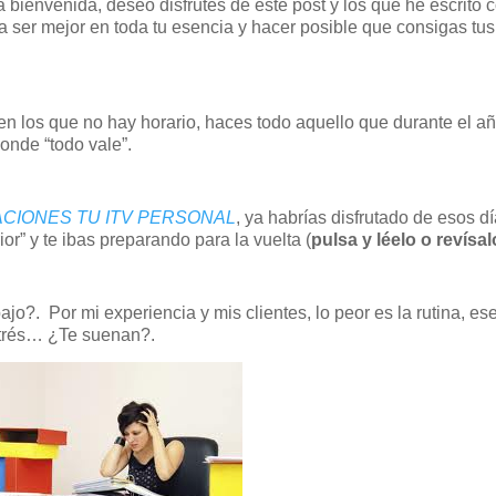
a bienvenida, deseo disfrutes de este post y los que he escrito 
 a ser mejor en toda tu esencia y hacer posible que consigas tus
en los que no hay horario, haces todo aquello que durante el a
donde “todo vale”.
ACIONES TU ITV PERSONAL
, ya habrías disfrutado de esos d
or” y te ibas preparando para la vuelta (
pulsa y léelo o revísal
bajo?. Por mi experiencia y mis clientes, lo peor es la rutina, es
 estrés… ¿Te suenan?.