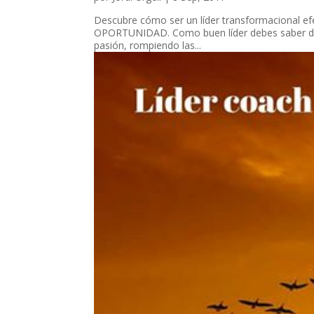
Descubre cómo ser un líder transformacional efe
OPORTUNIDAD. Como buen líder debes saber dete
pasión, rompiendo las...