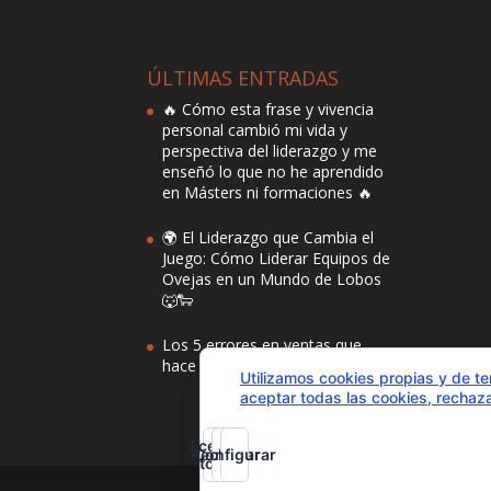
ÚLTIMAS ENTRADAS
🔥 Cómo esta frase y vivencia
personal cambió mi vida y
perspectiva del liderazgo y me
enseñó lo que no he aprendido
en Másters ni formaciones 🔥
🌍 El Liderazgo que Cambia el
Juego: Cómo Liderar Equipos de
Ovejas en un Mundo de Lobos
🐺🐑
Los 5 errores en ventas que
hace el 96% de las empresas
Utilizamos cookies propias y de te
aceptar todas las cookies, rechaza
Aceptar
Rechazar
Configurar
todo