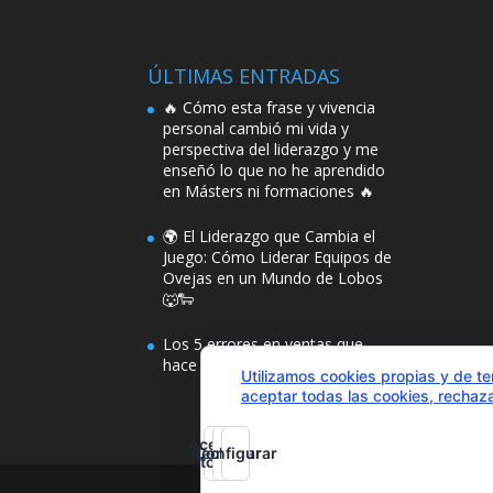
ÚLTIMAS ENTRADAS
🔥 Cómo esta frase y vivencia
personal cambió mi vida y
perspectiva del liderazgo y me
enseñó lo que no he aprendido
en Másters ni formaciones 🔥
🌍 El Liderazgo que Cambia el
Juego: Cómo Liderar Equipos de
Ovejas en un Mundo de Lobos
🐺🐑
Los 5 errores en ventas que
hace el 96% de las empresas
Utilizamos cookies propias y de te
aceptar todas las cookies, rechaza
Aceptar
Rechazar
Configurar
todo