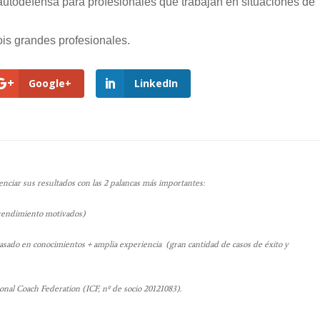
utodefensa para profesionales que trabajan en situaciones de
ois grandes profesionales.
Google+
LinkedIn
ciar sus resultados con las 2 palancas más importantes:
 rendimiento motivados)
ado en conocimientos + amplia experiencia (gran cantidad de casos de éxito y
onal Coach Federation (ICF, nº de socio 20121083).