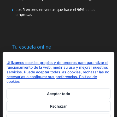
Los 5 errores en ventas que hace el 96% de las
empresas
Tu escuela online
Utilizamos cookies propias y de terceros para garantizar el
funcionamiento de la web, medir su uso y mejorar nuestros
servicios. Puede aceptar todas las cookies, rechazar las no
necesarias o configurar sus preferencias.
Política de
¿Hablamos?
cookies
+34 655 43 97 43
info@optimitzat.com
Aceptar todo
Rechazar