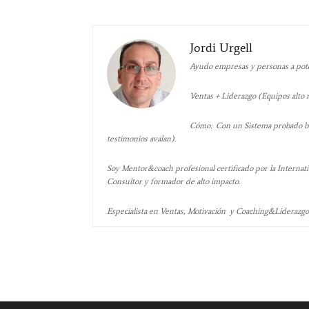
Jordi Urgell
Ayudo empresas y personas a poten
Ventas + Liderazgo (Equipos alto
Cómo: Con un Sistema probado bas
testimonios avalan).
Soy Mentor&coach profesional certificado por la Internati
Consultor y formador de alto impacto.
Especialista en Ventas, Motivación y Coaching&Liderazg