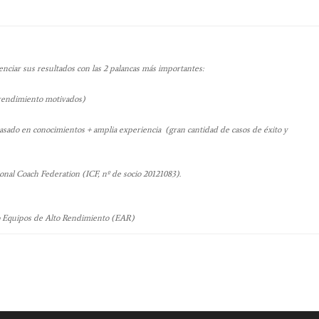
ciar sus resultados con las 2 palancas más importantes:
 rendimiento motivados)
ado en conocimientos + amplia experiencia (gran cantidad de casos de éxito y
onal Coach Federation (ICF, nº de socio 20121083).
o Equipos de Alto Rendimiento (EAR)