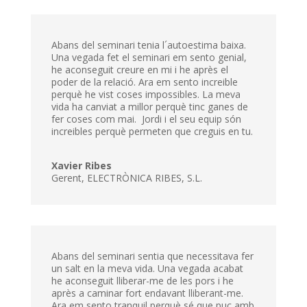
Abans del seminari tenia l´autoestima baixa.
Una vegada fet el seminari em sento genial,
he aconseguit creure en mi i he après el
poder de la relació. Ara em sento increible
perquè he vist coses impossibles. La meva
vida ha canviat a millor perquè tinc ganes de
fer coses com mai. Jordi i el seu equip són
increibles perquè permeten que creguis en tu.
Xavier Ribes
Gerent
,
ELECTRÒNICA RIBES, S.L.
Abans del seminari sentia que necessitava fer
un salt en la meva vida. Una vegada acabat
he aconseguit lliberar-me de les pors i he
après a caminar fort endavant lliberant-me.
Ara em sento tranquil perquè sé que puc amb