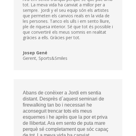
tot. La meva vida ha canviat a millor per a
sempre. Jordi y el seu equip són els artistes
que permeten els canvios reals en la vida de
les persones. Tanco els ulls i em sento lliure,
ple de riquesa interior. Sé que tot és possible i
que convertiré els meus somnis en realitat
gràcies a ells. Gràcies per tot.
Josep Gené
Gerent
,
Sports&Smiles
Abans de conèixer a Jordi em sentia
distant. Desprès d´aquest seminari de
firewalking tan bo i necessari he
aconseguit trencar tots els meus
esquemes i he après que la por et priva
de llibertat. Ara em sento de puta mare
perquè sé completament que sóc capaç
de tot. La meva vida ha canviat