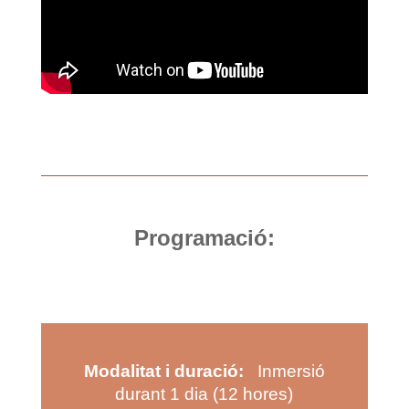
Programació:
Modalitat i duració:
Inmersió
durant 1 dia (12 hores)