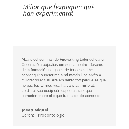
Millor que t´expliquin què
han experimentat
Abans del seminari de Firewalking Líder del canvi
Orientació a objectius em sentia neutre. Desprès
de la formació tinc ganes de fer coses i he
aconseguit superar-me a mi mateix i he après a
millorar objectius. Ara em sento fort perquè sé que
ho puc fer. El meu vida ha canviat i millorat.
Jordi i el seu equip són espectaculars que
permeten treure allò que tu mateix desconeixes.
Josep Miquel
Gerent
,
Prodontologic