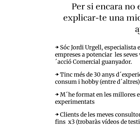
Per si encara no
explicar-te una mi
a
➡ Sóc Jordi Urgell, especialista
empreses a potenciar les seves
´acció Comercial guanyador.
➡ Tinc més de 30 anys d´experi
consum i hobby (entre d´altres)
➡ M´he format en les millores 
experimentats
➡ Clients de les meves consulto
fins x3 (trobaràs vídeos de test