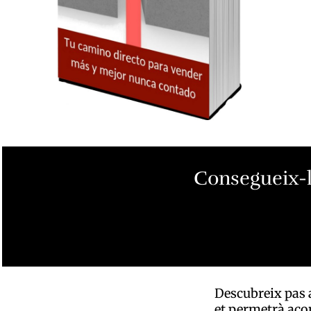
Consegueix-l
Descubreix pas a
et permetrà acon