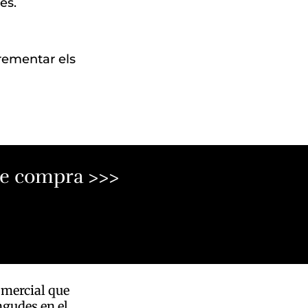
es.
rementar els
 de compra >>>
omercial que
ngudes en el