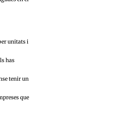
per unitats i
´ls has
nse tenir un
empreses que