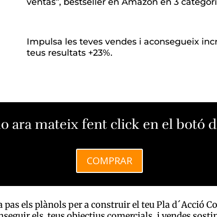
ventas”, bestseller en Amazon en 3 categori
Impulsa les teves vendes i aconsegueix inc
teus resultats +23%.
o ara mateix fent click en el botó
COMPRAR
 pas els plànols per a construir el teu Pla d´Acció C
seguir els teus objectius comercials, i vendes sosti