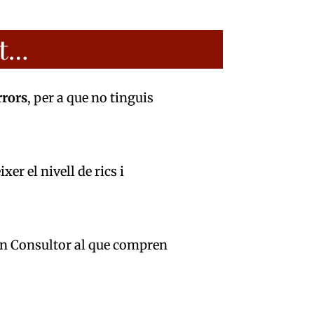
at…
rrors
, per a que no tinguis
er el nivell de rics i
 un Consultor al que compren