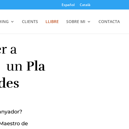
Español
Català
HING
CLIENTS
LLIBRE
SOBRE MI
CONTACTA
r a
t un
Pla
des
uanyador?
Maestro de