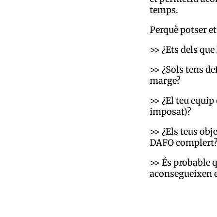
temps.
Perquè potser et
>> ¿Ets dels qu
>> ¿Sols tens def
marge?
>> ¿El teu equip 
imposat)?
>> ¿Els teus obj
DAFO complert
>> És probable q
aconsegueixen el