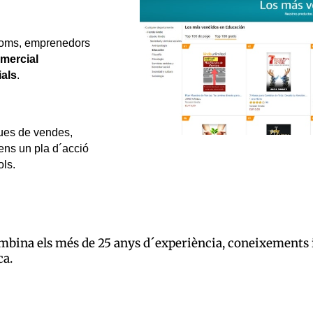
noms, emprenedors
omercial
ials
.
ques de vendes,
tens un pla d´acció
ols.
ombina els més de 25 anys d´experiència, coneixements i
ca.