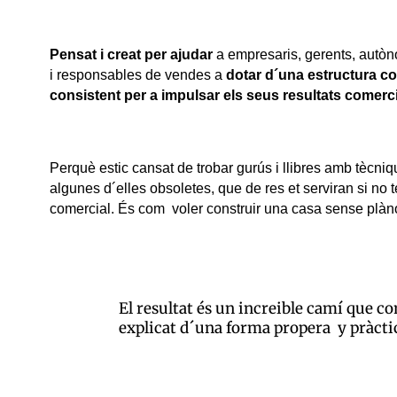
Pensat i creat per ajudar
a empresaris, gerents, autò
i responsables de vendes a
dotar d´una estructura c
consistent per a impulsar els seus resultats comerc
Perquè estic cansat de trobar gurús i llibres amb tècni
algunes d´elles obsoletes, que de res et serviran si no 
comercial. És com voler construir una casa sense plàn
El resultat és un increible camí que c
explicat d´una forma propera y pràcti