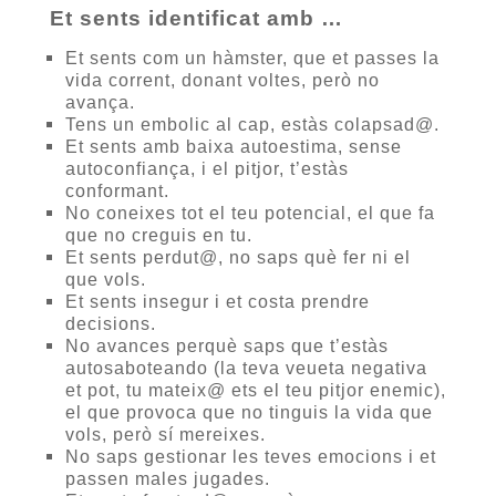
Et sents identificat amb …
Et sents com un hàmster, que et passes la
vida corrent, donant voltes, però no
avança.
Tens un embolic al cap, estàs colapsad@.
Et sents amb baixa autoestima, sense
autoconfiança, i el pitjor, t’estàs
conformant.
No coneixes tot el teu potencial, el que fa
que no creguis en tu.
Et sents perdut@, no saps què fer ni el
que vols.
Et sents insegur i et costa prendre
decisions.
No avances perquè saps que t’estàs
autosaboteando (la teva veueta negativa
et pot, tu mateix@ ets el teu pitjor enemic),
el que provoca que no tinguis la vida que
vols, però sí mereixes.
No saps gestionar les teves emocions i et
passen males jugades.