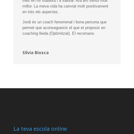
més en mi mateixa i a valorar. Ara em sento molt
millor. La meva vida ha canviat molt positivament
en tots els aspectes.
Jordi és un coach fenomenal i bona persona que
permet que aconsegueixis el que et proposis en
coaching lleida (Optimitzat). El recomano.
Silvia Biosca
La teva escola online