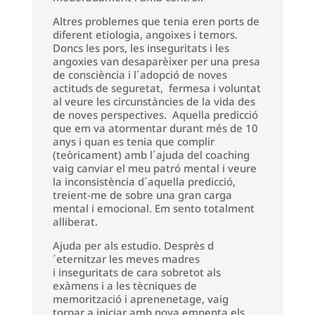
Altres problemes que tenia eren ports de
diferent etiologia, angoixes i temors.
Doncs les pors, les inseguritats i les
angoxies van desaparèixer per una presa
de consciència i l´adopció de noves
actituds de seguretat, fermesa i voluntat
al veure les circunstàncies de la vida des
de noves perspectives. Aquella predicció
que em va atormentar durant més de 10
anys i quan es tenia que complir
(teòricament) amb l´ajuda del coaching
vaig canviar el meu patró mental i veure
la inconsistència d´aquella predicció,
treient-me de sobre una gran carga
mental i emocional. Em sento totalment
alliberat.
Ajuda per als estudio. Desprès d
´eternitzar les meves madres
i inseguritats de cara sobretot als
exàmens i a les tècniques de
memorització i aprenenetage, vaig
tornar a iniciar amb nova empenta els