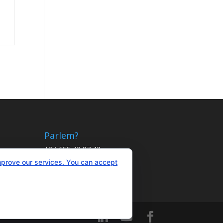
Parlem?
+34 655 43 97 43
info@optimitzat.com
mprove our services. You can accept