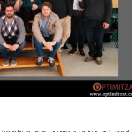
t i veure les mancances, i he aprés a motivar. Ara em sento preparat i