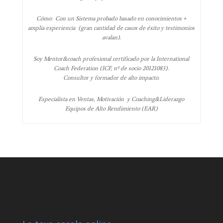
Cómo: Con un Sistema probado basado en conocimientos +
amplia experiencia (gran cantidad de casos de éxito y testimonios
avalan).
Soy Mentor&coach profesional certificado por la International
Coach Federation (ICF, nº de socio 20121083).
Consultor y formador de alto impacto.
Especialista en Ventas, Motivación y Coaching&Liderazgo
Equipos de Alto Rendimiento (EAR)