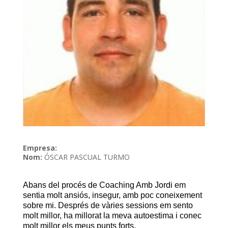
Empresa:
Nom:
ÓSCAR PASCUAL TURMO
Abans del
p
rocés
de Coaching
Amb Jordi
em
sentia
molt
ansiós
,
insegur
, amb
poc
c
oneixement
sobre
mi.
Després
d
e
vàries s
essions
e
m
sento
molt millor, ha
m
illorat
la meva autoestima
i
c
onec
molt millor els meus
p
unts forts
.