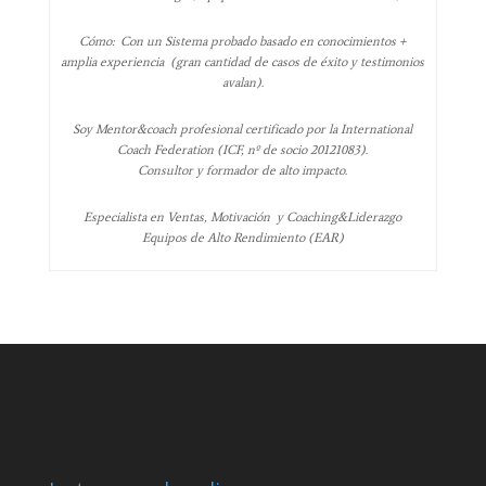
Cómo: Con un Sistema probado basado en conocimientos +
amplia experiencia (gran cantidad de casos de éxito y testimonios
avalan).
Soy Mentor&coach profesional certificado por la International
Coach Federation (ICF, nº de socio 20121083).
Consultor y formador de alto impacto.
Especialista en Ventas, Motivación y Coaching&Liderazgo
Equipos de Alto Rendimiento (EAR)