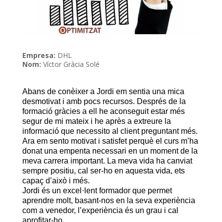
Empresa:
DHL
Nom:
Víctor Gràcia Solé
Abans
de conèixer
a
Jordi
em
sentia
una mica
desmotivat
i
amb
pocs
recursos
.
Després de la
formació
gràcies a ell
he aconseguit
estar més
segur
de mi
mateix
i he
après a
extreure la
informació
que necessito
al client
preguntant
més.
Ara
em
sento
motivat
i
satisfet
perquè el
curs
m’ha
donat
una empenta
necessari en un
moment
de la
meva carrera
important
.
La meva vida
ha
canviat
sempre
positiu
,
cal ser-ho
en aquesta vida
,
ets
capaç
d’això
i
més.
Jordi és un
excel·lent
formador
que
permet
aprendre molt
,
basant-nos
en la seva experiència
com a venedor
,
l’experiència és un
grau
i cal
aprofitar-ho.