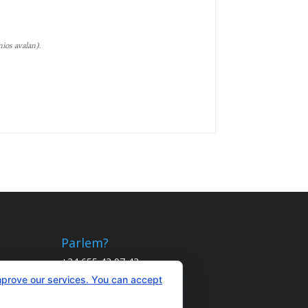
ios avalan).
Parlem?
+34 655 43 97 43
info@optimitzat.com
mprove our services. You can accept