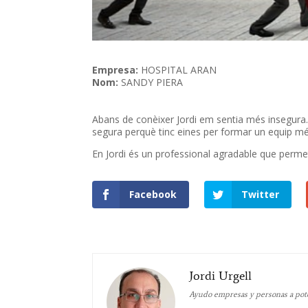
Empresa:
HOSPITAL ARAN
Nom:
SANDY PIERA
Abans
de conèixer Jordi
em
sentia
més
insegura
segura
perquè tinc
eines
per formar un
equip m
En Jordi és
un professional
agradable
que perme
Facebook
Twitter
Jordi Urgell
Ayudo empresas y personas a poten