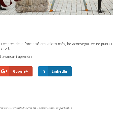
.
Després de la
formació
em
valoro
més
,
he
aconseguit veure
punts
i
és
fort.
t avançar
i
aprendre.
Google+
LinkedIn
ciar sus resultados con las 2 palancas más importantes: