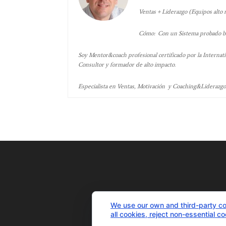
Ventas + Liderazgo (Equipos alto
Cómo: Con un Sistema probado bas
Soy Mentor&coach profesional certificado por la Internati
Consultor y formador de alto impacto.
Especialista en Ventas, Motivación y Coaching&Liderazg
We use our own and third-party co
all cookies, reject non-essential c