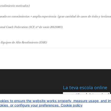
 rendimiento motivados)
ado en conocimientos + amplia experiencia (gran cantidad de casos de éxito y testimon
onal Coach Federation (ICF, nº de socio 20121083).
o Equipos de Alto Rendimiento (EAR)
La teva escola online
okies to ensure the website works properly, measure usage, and i
ookies, or configure your preferences.
Cookie policy