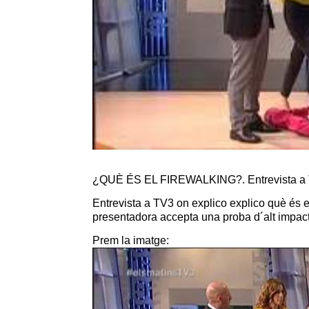
¿QUÈ ÉS EL FIREWALKING?. Entrevista a
Entrevista
a TV3
on
explico
explico
què és
e
presentadora accepta una proba d´alt imp
P
rem la
imatge
: