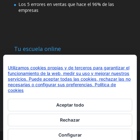
Los 5 errores en ventas que hace el 96% de las
empresas
Tu escuela online
Utilizamos cookies propias y de terceros para garantizar el
funcionamiento de la web, medir su uso y mejorar nuestros
servicios. Puede aceptar todas las cookies, rechazar las no
necesarias o configurar sus preferencias.
Política de
¿Hablamos?
cookies
+34 655 43 97 43
info@optimitzat.com
Aceptar todo
Rechazar
Configurar