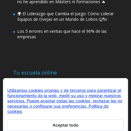
no he aprendido en Másters ni formaciones 🔥
🌍 El Liderazgo que Cambia el Juego: Cómo Liderar
Equipos de Ovejas en un Mundo de Lobos 🐺🐑
Los 5 errores en ventas que hace el 96% de las
empresas
Tu escuela online
Utilizamos cookies propias y de terceros para garantizar el
funcionamiento de la web, medir su uso y mejorar nuestros
servicios. Puede aceptar todas las cookies, rechazar las no
necesarias o configurar sus preferencias.
Política de
¿Hablamos?
cookies
+34 655 43 97 43
info@optimitzat.com
Aceptar todo