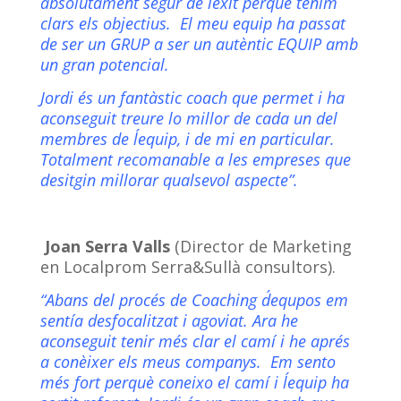
absolutament segur de l´èxit perquè tenim
clars els objectius. El meu equip ha passat
de ser un GRUP a ser un autèntic EQUIP amb
un gran potencial.
Jordi és un fantàstic coach que permet i ha
aconseguit treure lo millor de cada un del
membres de l´equip, i de mi en particular.
Totalment recomanable a les empreses que
desitgin millorar qualsevol aspecte”.
Joan Serra Valls
(Director de Marketing
en Localprom Serra&Sullà consultors).
“Abans del procés de Coaching d´equpos em
sentía desfocalitzat i agoviat. Ara he
aconseguit tenir més clar el camí i he aprés
a conèixer els meus companys. Em sento
més fort perquè coneixo el camí i l´equip ha