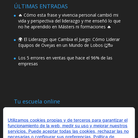
ÚLTIMAS ENTRADAS
🔥 Cómo esta frase y vivencia personal cambió mi
vida y perspectiva del liderazgo y me enseñó lo que
no he aprendido en Másters ni formaciones 🔥
🌍 El Liderazgo que Cambia el Juego: Cómo Liderar
Equipos de Ovejas en un Mundo de Lobos 🐺🐑
Los 5 errores en ventas que hace el 96% de las
empresas
Tu escuela online
Utilizamos cookies propias y de terceros para garantizar el
funcionamiento de la web, medir su uso y mejorar nuestros
servicios. Puede aceptar todas las cookies, rechazar las no
necesarias o configurar sus preferencias.
Política de