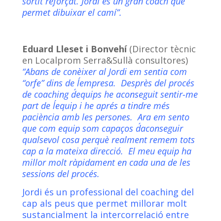
sortit reforçat. Jordi és un gran coach que
permet dibuixar el camí”.
Eduard Lleset i Bonvehí
(Director tècnic
en Localprom Serra&Sullà consultores)
“Abans de conèixer al Jordi em sentia com
“orfe” dins de l´empresa. Desprès del procés
de coaching d´equips he aconseguit sentir-me
part de l´equip i he aprés a tindre més
paciència amb les persones. Ara em sento
que com equip som capaços d´aconseguir
qualsevol cosa perquè realment remem tots
cap a la mateixa direcció. El meu equip ha
millor molt ràpidament en cada una de les
sessions del procés.
Jordi és un professional del coaching del
cap als peus que permet millorar molt
sustancialment la intercorrelació entre