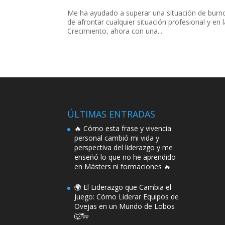
Me ha ayudado a superar una situación de burnout
de afrontar cualquier situación profesional y en
Crecimiento, ahora con una...
ÚLTIMAS ENTRADAS
🔥 Cómo esta frase y vivencia
personal cambió mi vida y
perspectiva del liderazgo y me
enseñó lo que no he aprendido
en Másters ni formaciones 🔥
🌍 El Liderazgo que Cambia el
Juego: Cómo Liderar Equipos de
Ovejas en un Mundo de Lobos
🐺🐑