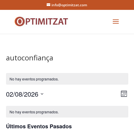
info@optimitzat.com
autoconfiança
No hay eventos programados.
Nav
Na
02/08/2026
Mes
de
de
Selecciona
Calendario
vis
la
vist
de
fecha.
de
No hay eventos programados.
Eve
Eventos
Últimos Eventos Pasados