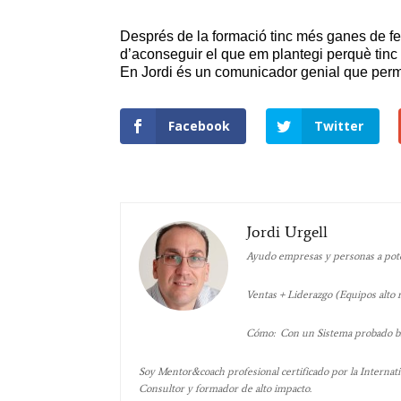
Després de la
formació
tinc més
ganes
de f
d’aconseguir el que
em
plantegi
perquè tinc
En Jordi és
un comunicador
genial
que
perm
Facebook
Twitter
Jordi Urgell
Ayudo empresas y personas a poten
Ventas + Liderazgo (Equipos alto
Cómo: Con un Sistema probado bas
Soy Mentor&coach profesional certificado por la Internati
Consultor y formador de alto impacto.