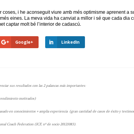
er coses,
i he
aconseguit
viure
amb
més
optimisme
aprenent a
s
més
eines.
La meva vida ha
canviat
a
millor
i sé
que cada dia
c
et captar
molt
bé l’interior
de cadascú.
Google+
LinkedIn
ciar sus resultados con las 2 palancas más importantes:
 rendimiento motivados)
ado en conocimientos + amplia experiencia (gran cantidad de casos de éxito y testimon
onal Coach Federation (ICF, nº de socio 20121083).