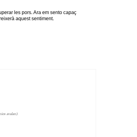
uperar les pors
.
Ara em
sento
capaç
reixerà aquest
sentiment
.
ios avalan).