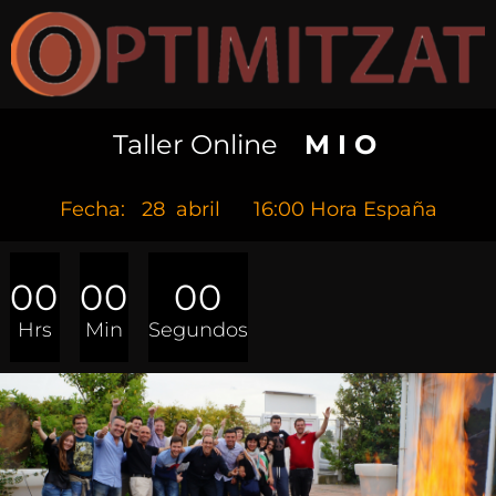
Taller Online
M I O
Fecha:
28
abril 16:00 Hora España
00
00
00
Hrs
Min
Segundos