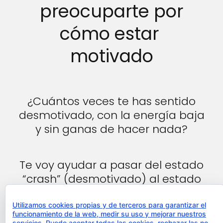
preocuparte por
cómo estar
motivado
¿Cuántos veces te has sentido
desmotivado, con la energía baja
y sin ganas de hacer nada?
Te voy ayudar a pasar del estado
“crash” (desmotivado) al estado
“power”, para que puedas
conseguir más multiplicando tus
Utilizamos cookies propias y de terceros para garantizar el
funcionamiento de la web, medir su uso y mejorar nuestros
resultados.
servicios. Puede aceptar todas las cookies, rechazar las no